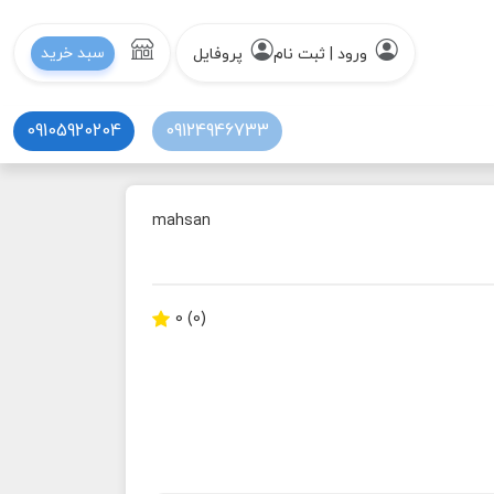
سبد خرید
ورود | ثبت نام
پروفایل
09105920204
09124946733
mahsan
(0) 0