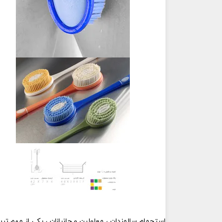
استحمام سالمندان ، معلولین و جانبازان ، یکی از مهم تری