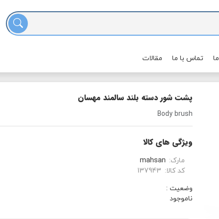
ما
تماس با ما
مقالات
پشت شور دسته بلند سالمند مهسان
Body brush
ویژگی های کالا
مارک:
mahsan
کد کالا:
137943
وضعیت :
ناموجود