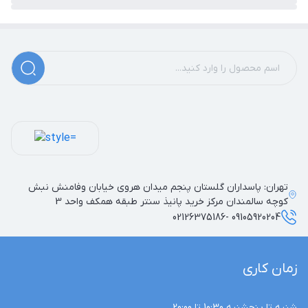
برخوردار نمی باشند . این دستگیره سالمندی پایه دار با بازوی
کمکی قابل تنظیم به صورت چپ و راست تمام نیروها و فشار
های عرضی و عمودی وارده به دستگیره را تحمل کرده و شرایط
استفاده ایمن برای بهره برداری افراد سنگین وزن تا 180 کیلوگرم را
فراهم می سازد .
تهران: پاسداران گلستان پنجم میدان هروی خیابان وفامنش نبش
کوچه سالمندان مرکز خرید پانیذ سنتر طبقه همکف واحد 3
09105920204 -02126375186
زمان کاری