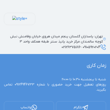
تهران: پاسداران گلستان پنجم میدان هروی خیابان وفامنش نبش
کوچه سالمندان مرکز خرید پانیذ سنتر طبقه همکف واحد 3
09105920204 -02126375186
زمان کاری
روزهای تعطیل جهت خرید حضوری با شماره 09124946733 تماس 
بگیرید.
تلگرام
واتساپ