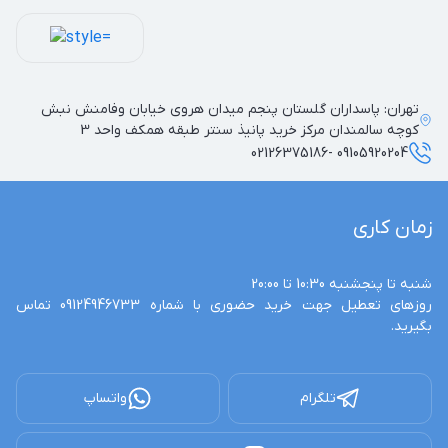
تهران: پاسداران گلستان پنجم میدان هروی خیابان وفامنش نبش
کوچه سالمندان مرکز خرید پانیذ سنتر طبقه همکف واحد 3
09105920204 -02126375186
زمان کاری
روزهای تعطیل جهت خرید حضوری با شماره 09124946733 تماس 
بگیرید.
تلگرام
واتساپ