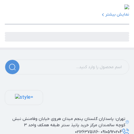
نمایش بیشتر
تهران: پاسداران گلستان پنجم میدان هروی خیابان وفامنش نبش
کوچه سالمندان مرکز خرید پانیذ سنتر طبقه همکف واحد 3
09105920204 -02126375186