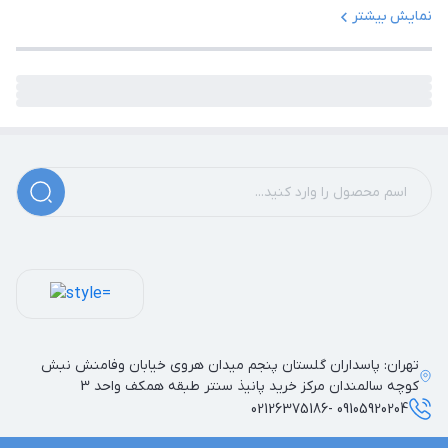
نمایش بیشتر
تهران: پاسداران گلستان پنجم میدان هروی خیابان وفامنش نبش
کوچه سالمندان مرکز خرید پانیذ سنتر طبقه همکف واحد 3
09105920204 -02126375186