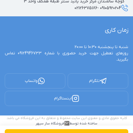
کوچه سالمندان مرکز خرید پانیذ سنتر طبقه همکف واحد 3
09105920204 -02126375186
زمان کاری
روزهای تعطیل جهت خرید حضوری با شماره 09124946733 تماس 
بگیرید.
تلگرام
واتساپ
اینستاگرام
کلیه حقوق مادی و معنوی این سایت محفوظ و متعلق به این فروشگاه می باشد.
ساخته شده توسط
فروشگاه ساز سپهر