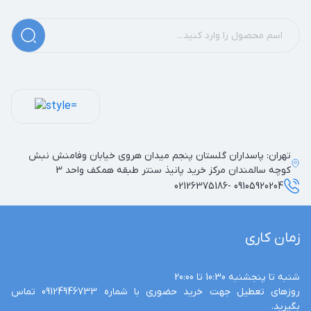
تهران: پاسداران گلستان پنجم میدان هروی خیابان وفامنش نبش
کوچه سالمندان مرکز خرید پانیذ سنتر طبقه همکف واحد 3
09105920204 -02126375186
زمان کاری
روزهای تعطیل جهت خرید حضوری با شماره 09124946733 تماس 
بگیرید.