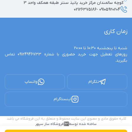
کوچه سالمندان مرکز خرید پانیذ سنتر طبقه همکف واحد 3
09105920204 -02126375186
زمان کاری
روزهای تعطیل جهت خرید حضوری با شماره 09124946733 تماس 
بگیرید.
تلگرام
واتساپ
اینستاگرام
کلیه حقوق مادی و معنوی این سایت محفوظ و متعلق به این فروشگاه می باشد.
ساخته شده توسط
فروشگاه ساز سپهر