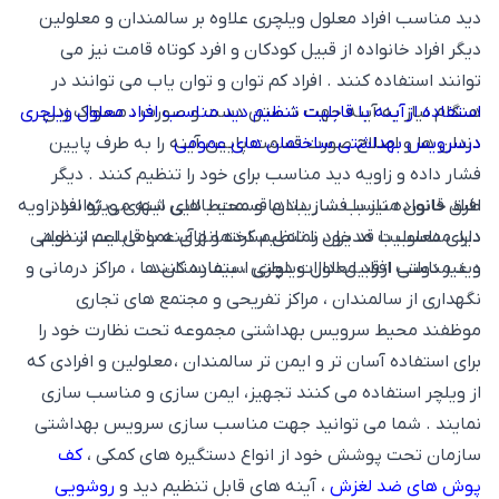
دید مناسب افراد معلول ویلچری علاوه بر سالمندان و معلولین
دیگر افراد خانواده از قبیل کودکان و افرد کوتاه قامت نیز می
توانند استفاده کنند . افراد کم توان و توان یاب می توانند در
هنگام نیاز به آینه جهت شستن دست و صورت ، مسواک زدن
استفاده از آینه با قابلیت تنظیم دید مناسب افراد معلول ویلچری
درسرویس بهداشتی ساختمان های عمومی
دندان ها و اصلاح صورت قسمت پایین آینه را به طرف پایین
فشار داده و زاویه دید مناسب برای خود را تنظیم کنند . دیگر
طبق قانون مناسب سازیبناها و محیط های شهری ویژه افراد
افراد خانواده نیز با فشار دادن قسمت بالایی اینه می توانند زاویه
دید مناسب با قد خود را تنظیم کرده و از آینه با قابلیت تنظیم
دارای معلولیت مدیران تمامی ساختمانهای عمومی اعم از دولتی
دید مناسب افراد معلول ویلچری استفاده کنند .
و غیر دولتی از قبیل ادارات دولتی ، بیمارستان ها ، مراکز درمانی و
نگهداری از سالمندان ، مراکز تفریحی و مجتمع های تجاری
موظفند محیط سرویس بهداشتی مجموعه تحت نظارت خود را
برای استفاده آسان تر و ایمن تر سالمندان ، معلولین و افرادی که
از ویلچر استفاده می کنند تجهیز، ایمن سازی و مناسب سازی
نمایند . شما می توانید جهت مناسب سازی سرویس بهداشتی
سازمان تحت پوشش خود از انواع دستگیره های کمکی ،
کف
پوش های ضد لغزش
، آینه های قابل تنظیم دید و
روشویی