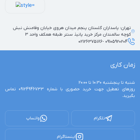
تهران: پاسداران گلستان پنجم میدان هروی خیابان وفامنش نبش
کوچه سالمندان مرکز خرید پانیذ سنتر طبقه همکف واحد 3
09105920204 -02126375186
زمان کاری
روزهای تعطیل جهت خرید حضوری با شماره 09124946733 تماس 
بگیرید.
تلگرام
واتساپ
اینستاگرام