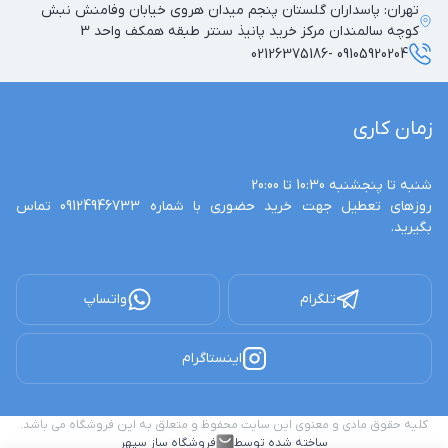
تهران: پاسداران گلستان پنجم میدان هروی خیابان وفامنش نبش
کوچه سالمندان مرکز خرید پانیذ سنتر طبقه همکف واحد 3
09105920204 -02126375186
زمان کاری
روزهای تعطیل جهت خرید حضوری با شماره 09124946733 تماس 
بگیرید.
تلگرام
واتساپ
اینستاگرام
کلیه حقوق مادی و معنوی این سایت محفوظ و متعلق به این فروشگاه می باشد.
ساخته شده توسط
فروشگاه ساز سپهر