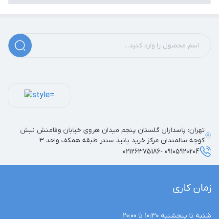
رگ های عصبی و رگ های خونی به تشک وارد شوده و از ایجاد
زخم بستر، خون مردگی در ناحیه ران ها و باسن ، گرفتگی و
اسپاسم عضلات جلوگیری می شود . این تشکچه نرم ویلچر دارای
یک بند نگهدارنده قابل تنظیم می باشد که در نگهداری تشکچه
بر روی ویلچر کمک شایانی می کند.
تهران: پاسداران گلستان پنجم میدان هروی خیابان وفامنش نبش
کوچه سالمندان مرکز خرید پانیذ سنتر طبقه همکف واحد 3
09105920204 -02126375186
زمان کاری