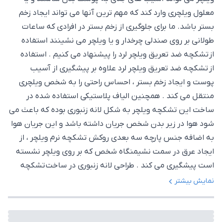
معلول ویلچری وارد کند که مهم ترین آنها می تواند ایجاد زخم
بستر باشد. ما برای جلوگیری از زخم بستر در افرادی که ساعات
طولانی بر روی صندلی چرخدار و یا ویلچر می نشینند استفاده
از تشکچه ضد تعریق ویلچر لرد را پیشنهاد می کنیم . استفاده
از تشکچه ضد تعریق ویلچر لرد علاوه بر پیشگیری از آسیب
پوست و ایجاد زخم بستر ، احساس راحتی را به شخص ویلچری
منتقل می کند . همچنین الیاف پلاستیکی استفاده شده در
ساخت این تشکچه ویلچر به شکل لانه زنبوری بوده که باعث می
شود هوا در زیر بدن شخص جریان داشته باشد و این جریان هوا
به اضافه جنس پارچه سه بعدی روکش تشکچه نرم ویلچر ، از
ایجاد عرق در سمت نشیمنگاه شخص که بر روی ویلچر نشسته
است پیشگیری می کند . طراحی لانه زنبوری در ساخت تشکچه
ضد تعریق ویلچر لرد باعث می شود در هنگام نشستن شخص بر
نمایش بیشتر
روی تشکچه ویلچر ، تشکچه مقداری جمع شده و پس از بر
داشتن فشار به شکل اولیه بر گردد . این واکنش باعث می شود
که فشار وارده از طریق وزن بدن به جای وارد آمدن به پوست ،