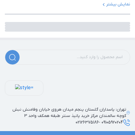
نمایش بیشتر
تهران: پاسداران گلستان پنجم میدان هروی خیابان وفامنش نبش
کوچه سالمندان مرکز خرید پانیذ سنتر طبقه همکف واحد 3
09105920204 -02126375186