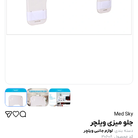
Med Sky
جلو میزی ویلچر
دسته بندی
:
لوازم جانبی ویلچر
کد محصول
:
30608