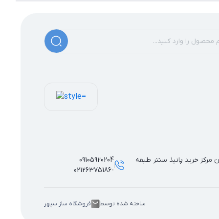
مرکز خرید پانیذ سنتر طبقه
09105920204
-02126375186
ساخته شده توسط
فروشگاه ساز سپهر