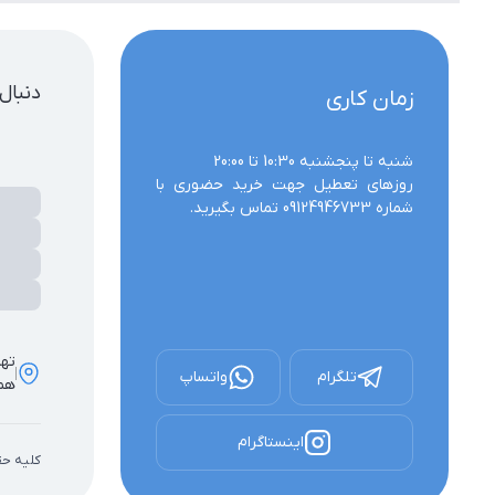
دنبال
زمان کاری
روزهای تعطیل جهت خرید حضوری با 
شماره 09124946733 تماس بگیرید.
تهر
تلگرام
واتساپ
همک
اینستاگرام
کلیه حق