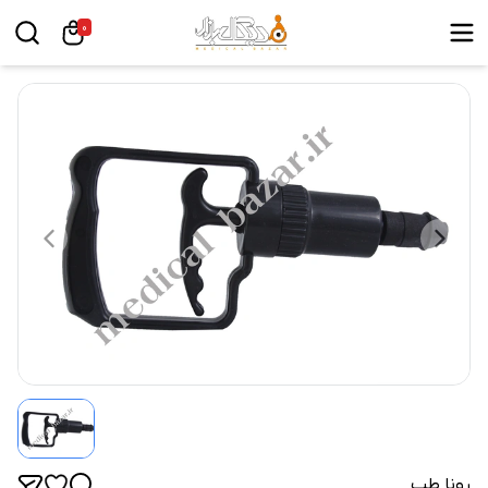
0
رونا طب