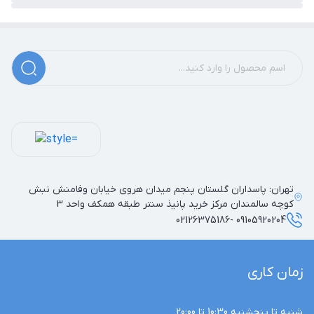
تهران: پاسداران گلستان پنجم میدان هروی خیابان وفامنش نبش
کوچه سالمندان مرکز خرید پانیذ سنتر طبقه همکف واحد 3
09105920204 -02126375186
زمان کاری