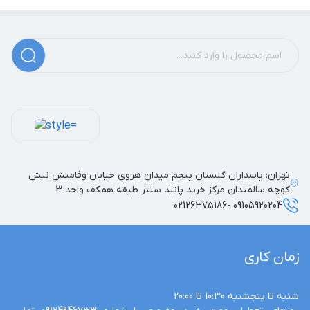
تهران: پاسداران گلستان پنجم میدان هروی خیابان وفامنش نبش
کوچه سالمندان مرکز خرید پانیذ سنتر طبقه همکف واحد 3
09105920204 -02126375186
زمان کاری