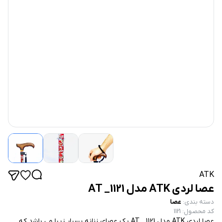
ATK
عصا لردی ATK مدل AT _1121
دسته بندی
:
عصا
کد محصول
:
1121
عصا لردی ATK مدل AT _1121 یک عصای زنانه بسیار زیبا می باشد که