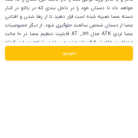
خواهد داد تا دستان خود را در داخل بندی که در بالاو در کنار
دسته عصا تعبیه شده است قرار دهید تا از رها شدن و افتادن
عصا از دستان شخص سالمند جلوگیری شود. از دیگر خصوصیات
عصا لردی ATK مدل AT _1121 قابلیت تنظیم عصا در 10 حالت
مختلف در فئاصل 2.5 سانتیمتری می باشد . ارتفع عصا در کوتاه
ترین حال 77 سانتیمتر و در بلند ترین حالت 99 سانتیمتر می
ناموجود
باشد . شما دقت کنید که ارتفاع عصا را متناسب با اندازه قد
شخص استفاده کننده تنظیم کنید .
نمایش بیشتر