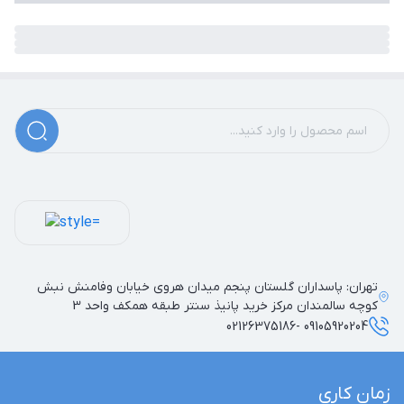
تهران: پاسداران گلستان پنجم میدان هروی خیابان وفامنش نبش
کوچه سالمندان مرکز خرید پانیذ سنتر طبقه همکف واحد 3
09105920204 -02126375186
زمان کاری