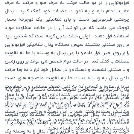
فیزیوتراپی را در دو حالت حرکت به طرف جلو و حرکت به طرف
عقب انجام داره و به تقویت عضلات خود کمک کنید . پدال
چرخشی فیزیوتراپی دست و پای مکانیکی یک دوچرخه بسیار
کوچک می باشد که می توانید آن را در حالات متفاوت مورد
استفاده قرار دهید . اولین حالت بدین گونه است که شخص باید
بر روی صندلی بنشیند سپس دستگاه پدال مکانیکی فیزیوتراپی
را بر روی زمین قرار داده و با زدن پدال به وسیله پا ها به تقویت
عضلات پا کمک کند . در حالت دوم شخص می تواند بر روی زمین
و یا صندلی نشسته و دستگاه را در مقابل خود قرار داده وبا حرکت
دادن پدال به وسیله دست ها به تقویت ماهیچه های دست
بپردازد . علاوه بر کسانی که به دلیل ضعف عضلانی و یا معلولیت
پدال فیزیوتراپی مخصوص تقویت عضلات دست و پا دارای پایه
ازپدال فیزیوتراپی استفاده می کنند افرادی که در منزل و یا محل
های لاستیکی عاج دار ضد لغزش می باشد که از حرکت کردن پدال
کار می خواهند حرکات ورزشی انجام دهند می توانند از این پدال
مکانیکی در هنگام استفاده جلوگیری می کند ولی اگر به علت
مکانیکی استفاده کنند .شما با این دستگاه ورزشی بسیار سبک
فشارر زیاد به پدال فیزیوتراپی در هنگام استفاده برای تقویت
و قابل حمل می توانید حرکات مختلف ورزشی برای تقویت عضلات
عضلات پا ، پدال مکانیکی حرکت کرد می توانید برای جلوگیری از
پا ، دست ، مچ ، شانه و شکم را انجام دهید .
حرکت پدال چرخشی دست و پا فیزیوتراپی ، پدال را به وسیله یک