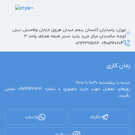
تهران: پاسداران گلستان پنجم میدان هروی خیابان وفامنش نبش
کوچه سالمندان مرکز خرید پانیذ سنتر طبقه همکف واحد 3
09105920204 -02126375186
زمان کاری
روزهای تعطیل جهت خرید حضوری با شماره 09124946733 تماس 
بگیرید.
تلگرام
واتساپ
اینستاگرام