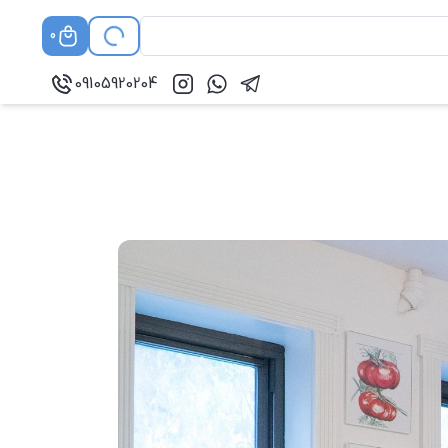
0
09105920204