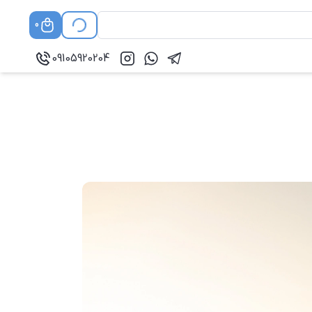
0
09105920204