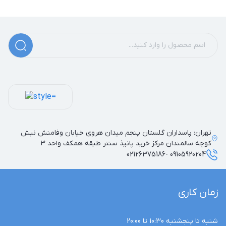
تهران: پاسداران گلستان پنجم میدان هروی خیابان وفامنش نبش
کوچه سالمندان مرکز خرید پانیذ سنتر طبقه همکف واحد 3
09105920204 -02126375186
زمان کاری