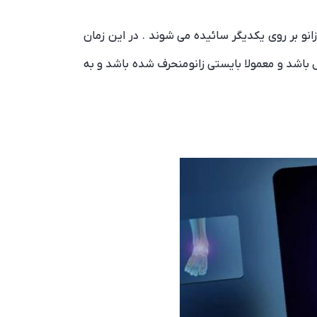
زانو بر روی یکدیگر سائیده می شوند . در این زمان
تشخیص می دهد که عمل تعویض مفصل زانو باید انجام شود . در این مرحله سن بیماران باید بالای 60 سال باشد و معمولا بایستی زانو منحرف شده باشد و به