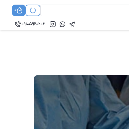
0
09105920204